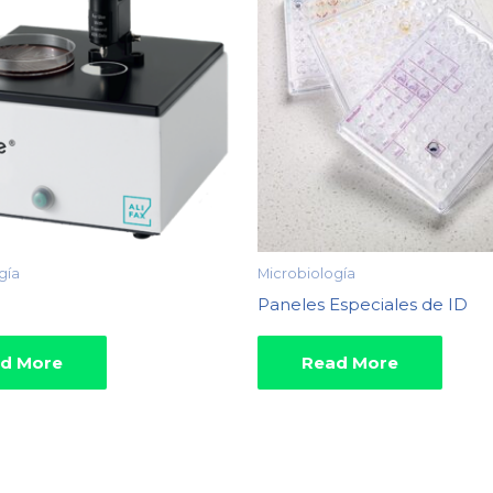
gía
Microbiología
Paneles Especiales de ID
d More
Read More