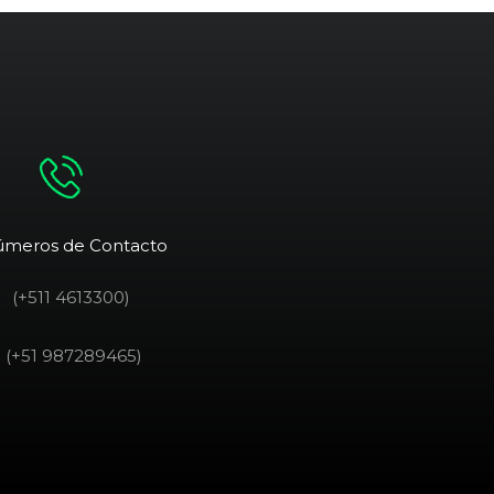
meros de Contacto
(+511 4613300)
(+51 987289465)