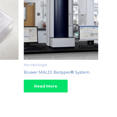
Microbiología
Bruker MALDI Biotyper® System
Read More