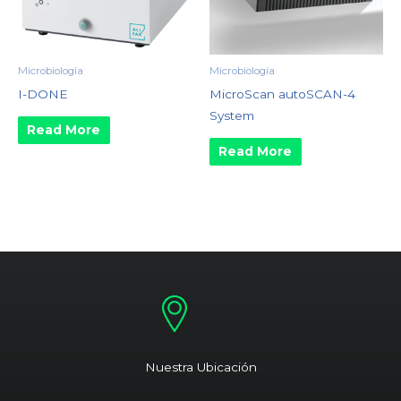
Microbiología
Microbiología
I-DONE
MicroScan autoSCAN-4
System
Read More
Read More
Nuestra Ubicación